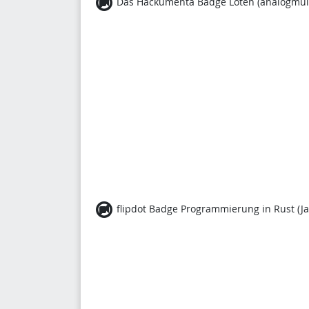
Das Hackumenta Badge Löten
(analogmult
flipdot Badge Programmierung in Rust
(Ja